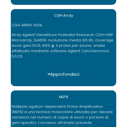
CGH Array
CGH ARRAY 400k
Array Agilent GenetiSure Postnatal Research CGH+SNP
Microarray, 2x400K, risoluzione media 9,5 Kb, coverage
esoni geni ISCA: 89% ≧ 3 probe per esone; analisi
effettuata mediante software Agilent CytoGenomics
5.0.2.5 .
Approfondisci
MLPA
Multiplex Ligation-dependent Probe Amplification
(MLPA) è una tecnica molecolare utilizzata per rilevare
variazioni nel numero di copie di esoni o porzioni di
geni specifici. L’accesso all’analisi prevede