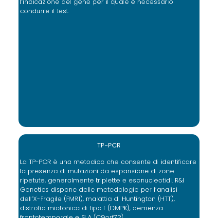
l’indicazione del gene per il quale è necessario
condurre il test.
TP-PCR
La TP-PCR è una metodica che consente di identificare
la presenza di mutazioni da espansione di zone
ripetute, generalmente triplette e esanucleotidi. R&I
Genetics dispone delle metodologie per l’analisi
dell’X-Fragile (FMR1), malattia di Huntington (HTT),
distrofia miotonica di tipo 1 (DMPK), demenza
frontotemporale e SLA (C9orf72).