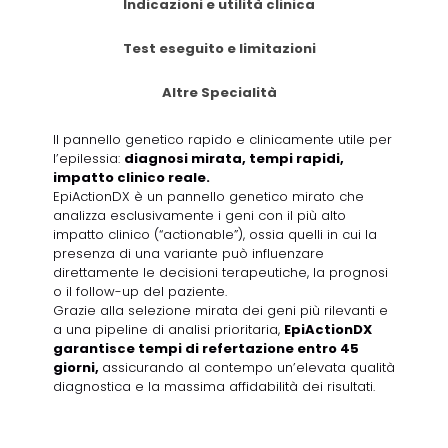
Indicazioni e utilità clinica
Test eseguito e limitazioni
Altre Specialità
Il pannello genetico rapido e clinicamente utile per
l’epilessia:
diagnosi mirata, tempi rapidi,
impatto clinico reale.
EpiActionDX è un pannello genetico mirato che
analizza esclusivamente i geni con il più alto
impatto clinico (“actionable”), ossia quelli in cui la
presenza di una variante può influenzare
direttamente le decisioni terapeutiche, la prognosi
o il follow-up del paziente.
Grazie alla selezione mirata dei geni più rilevanti e
a una pipeline di analisi prioritaria,
EpiActionDX
garantisce tempi di refertazione entro 45
giorni,
assicurando al contempo un’elevata qualità
diagnostica e la massima affidabilità dei risultati.