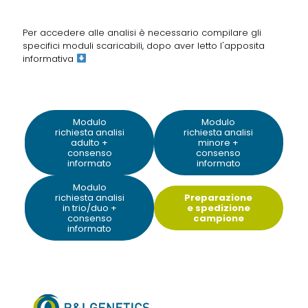
Per accedere alle analisi è necessario compilare gli
specifici moduli scaricabili, dopo aver letto
l'apposita
informativa
Modulo
Modulo
richiesta analisi
richiesta analisi
adulto +
minore +
consenso
consenso
informato
informato
Modulo
richiesta analisi
Preparazione
in trio/duo +
e spedizione
consenso
campione
informato