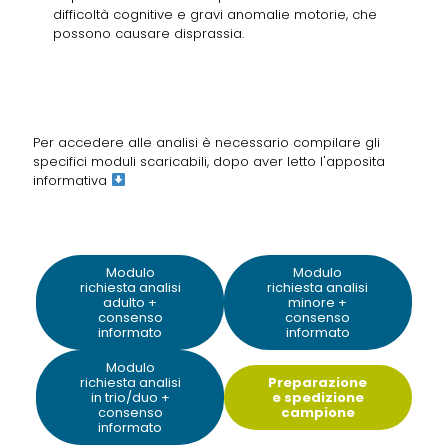
difficoltà cognitive e gravi anomalie motorie, che
possono causare disprassia.
Per accedere alle analisi è necessario compilare gli
specifici moduli scaricabili, dopo aver letto
l'apposita
informativa
Modulo
Modulo
richiesta analisi
richiesta analisi
adulto +
minore +
consenso
consenso
informato
informato
Modulo
richiesta analisi
Preparazione
in trio/duo +
e spedizione
consenso
campione
informato