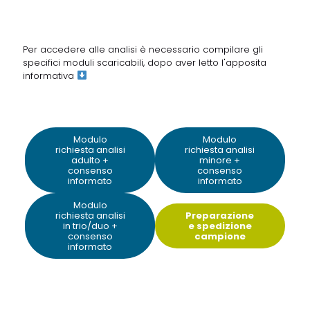
Per accedere alle analisi è necessario compilare gli
specifici moduli scaricabili, dopo aver letto
l'apposita
informativa
Modulo
Modulo
richiesta analisi
richiesta analisi
adulto +
minore +
consenso
consenso
informato
informato
Modulo
richiesta analisi
Preparazione
in trio/duo +
e spedizione
consenso
campione
informato