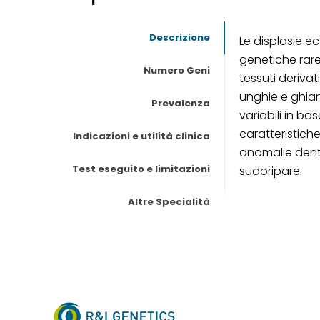
Descrizione
Le displasie 
genetiche rare
Numero Geni
tessuti derivat
unghie e ghian
Prevalenza
variabili in ba
caratteristich
Indicazioni e utilità clinica
anomalie denta
Test eseguito e limitazioni
sudoripare.
Altre Specialità