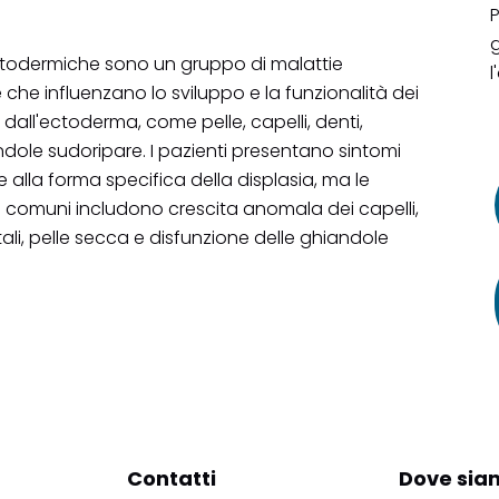
P
g
ectodermiche sono un gruppo di malattie
l
 che influenzano lo sviluppo e la funzionalità dei
i dall'ectoderma, come pelle, capelli, denti,
dole sudoripare. I pazienti presentano sintomi
se alla forma specifica della displasia, ma le
e comuni includono crescita anomala dei capelli,
li, pelle secca e disfunzione delle ghiandole
Contatti
Dove sia