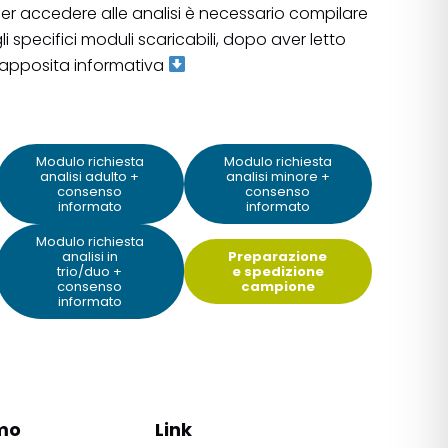
er accedere alle analisi è necessario compilare
li specifici moduli scaricabili, dopo aver letto
'apposita informativa
Modulo richiesta
Modulo richiesta
analisi adulto +
analisi minore +
consenso
consenso
informato
informato
Modulo richiesta
analisi in
Preparazione
trio/duo +
e spedizione
consenso
campione
informato
mo
Link