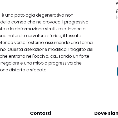
P
g
o è una patologia degenerativa non
l
della cornea che ne provoca il progressivo
to e la deformazione strutturale. Invece di
ua naturale curvatura sferica, il tessuto
rotende verso l'esterno assumendo una forma
ono. Questa alterazione modifica il tragitto dei
 che entrano nell'occhio, causando un forte
irregolare e una miopia progressiva che
ione distorta e sfocata.
Contatti
Dove sia