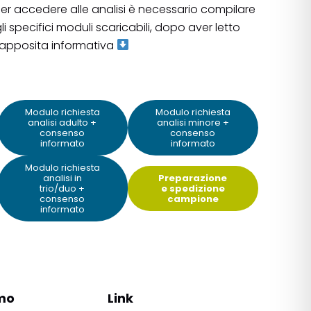
er accedere alle analisi è necessario compilare
li specifici moduli scaricabili, dopo aver letto
'apposita informativa
Modulo richiesta
Modulo richiesta
analisi adulto +
analisi minore +
consenso
consenso
informato
informato
Modulo richiesta
analisi in
Preparazione
trio/duo +
e spedizione
consenso
campione
informato
mo
Link