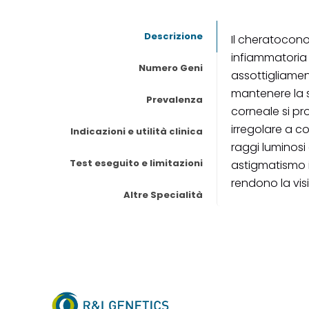
Descrizione
Il cheratocon
infiammatoria 
Numero Geni
assottigliamen
mantenere la s
Prevalenza
corneale si p
irregolare a c
Indicazioni e utilità clinica
raggi luminosi
Test eseguito e limitazioni
astigmatismo 
rendono la vis
Altre Specialità