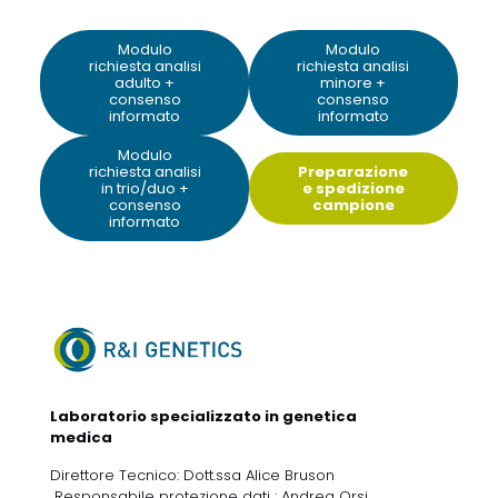
Modulo
Modulo
richiesta analisi
richiesta analisi
adulto +
minore +
consenso
consenso
informato
informato
Modulo
richiesta analisi
Preparazione
in trio/duo +
e spedizione
consenso
campione
informato
Laboratorio specializzato in genetica
medica
Direttore Tecnico: Dott.ssa Alice Bruson
Responsabile protezione dati : Andrea Orsi