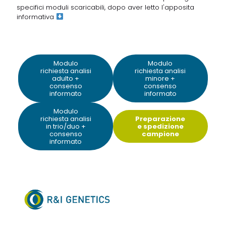
specifici moduli scaricabili, dopo aver letto
l'apposita
informativa
Modulo
Modulo
richiesta analisi
richiesta analisi
adulto +
minore +
consenso
consenso
informato
informato
Modulo
richiesta analisi
Preparazione
in trio/duo +
e spedizione
consenso
campione
informato