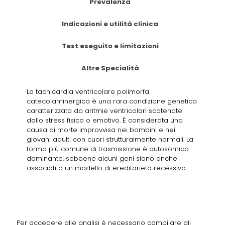
Prevalenza
Indicazioni e utilità clinica
Test eseguito e limitazioni
Altre Specialità
La tachicardia ventricolare polimorfa
catecolaminergica è una rara condizione genetica
caratterizzata da aritmie ventricolari scatenate
dallo stress fisico o emotivo. È considerata una
causa di morte improvvisa nei bambini e nei
giovani adulti con cuori strutturalmente normali. La
forma più comune di trasmissione è autosomica
dominante, sebbene alcuni geni siano anche
associati a un modello di ereditarietà recessivo.
Per accedere alle analisi è necessario compilare gli