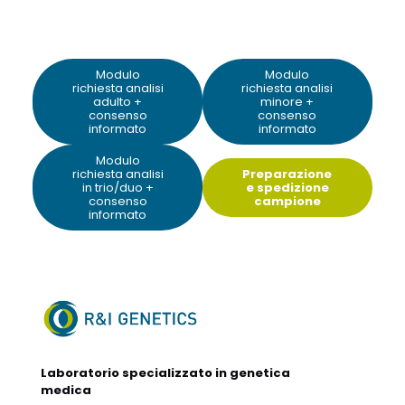
Modulo
Modulo
richiesta analisi
richiesta analisi
adulto +
minore +
consenso
consenso
informato
informato
Modulo
richiesta analisi
Preparazione
in trio/duo +
e spedizione
consenso
campione
informato
Laboratorio specializzato in genetica
medica