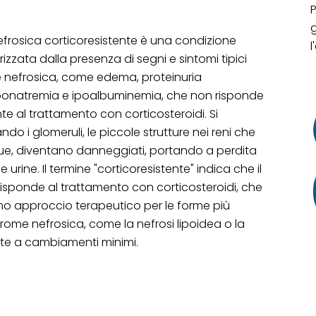
P
g
frosica corticoresistente è una condizione
l
rizzata dalla presenza di segni e sintomi tipici
e nefrosica, come edema, proteinuria
 iponatremia e ipoalbuminemia, che non risponde
 al trattamento con corticosteroidi. Si
do i glomeruli, le piccole strutture nei reni che
ngue, diventano danneggiati, portando a perdita
e urine. Il termine "corticoresistente" indica che il
isponde al trattamento con corticosteroidi, che
imo approccio terapeutico per le forme più
rome nefrosica, come la nefrosi lipoidea o la
ite a cambiamenti minimi.