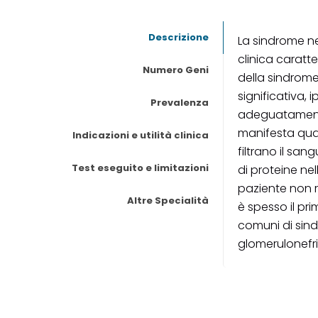
Descrizione
La sindrome ne
clinica caratte
Numero Geni
della sindrom
significativa,
Prevalenza
adeguatamente
manifesta quan
Indicazioni e utilità clinica
filtrano il sa
Test eseguito e limitazioni
di proteine nell
paziente non r
Altre Specialità
è spesso il pr
comuni di sind
glomerulonefr