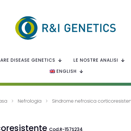
RARE DISEASE GENETICS
LE NOSTRE ANALISI
ENGLISH
asa
Nefrologia
Sindrome nefrosica corticoresiste
coresistente
Cod.R-157S234