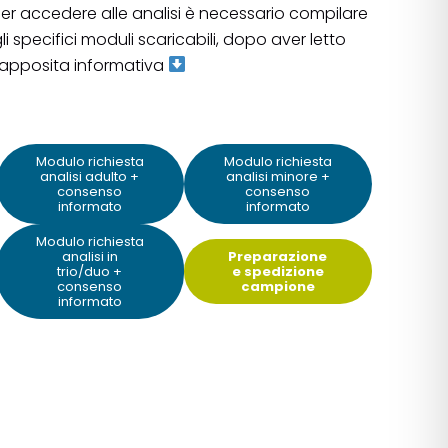
er accedere alle analisi è necessario compilare
li specifici moduli scaricabili, dopo aver letto
'apposita informativa
Modulo richiesta
Modulo richiesta
analisi adulto +
analisi minore +
consenso
consenso
informato
informato
Modulo richiesta
analisi in
Preparazione
trio/duo +
e spedizione
consenso
campione
informato