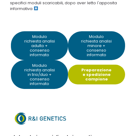
specifici moduli scaricabili, dopo aver letto
l'apposita
informativa
Modulo
Modulo
richiesta analisi
richiesta analisi
adulto +
minore +
consenso
consenso
informato
informato
Modulo
richiesta analisi
Preparazione
in trio/duo +
e spedizione
consenso
campione
informato