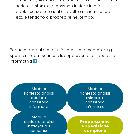
proteica. Questa espansione anomala porta a una
serie di sintomi che possono iniziare in età
adolescenziale o adulta, a volte anche in tenera
età, e tendono a progredire nel tempo.
Per accedere alle analisi è necessario compilare gli
specifici moduli scaricabili, dopo aver letto
l'apposita
informativa
Modulo
Modulo
richiesta analisi
richiesta analisi
adulto +
minore +
consenso
consenso
informato
informato
Modulo
richiesta analisi
Preparazione
in trio/duo +
e spedizione
consenso
campione