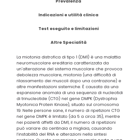
Prevalenza
Indicazioni e utilità clinica
Test eseguito e limitazioni
Altre Specialità
La miotonia distrofica di tipo 1 (DM1) è una malattia
neuromuscolare ereditaria caratterizzata da
un'alterazione del sistema muscolare che provoca
debolezza muscolare, miotonia (una difficoltà di
rilassamento dei muscoli dopo una contrazione) e
altre manifestazioni sistemiche. È causata da una
espansione anomala di una sequenza di nucleotidi
di trinucleotide (CTG) nel gene DMPK (Dystrophia
Myotonica Protein Kinase), situato sul cromosoma
19. Nelle persone sane, il numero di ripetizioni CTG
nel gene DMPK è limitato (da 5 a circa 35), mentre
nei pazienti affetti da DM1, il numero di ripetizioni
può variare da centinaia a migliaia, causando
l’instabilità del RNA e alterazioni nella sintesi