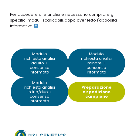
Per accedere alle analisi è necessario compilare gli
specifici moduli scaricabili, dopo aver letto
l'apposita
informativa
Modulo
Modulo
richiesta analisi
richiesta analisi
adulto +
minore +
consenso
consenso
informato
informato
Modulo
richiesta analisi
Preparazione
in trio/duo +
e spedizione
consenso
campione
informato