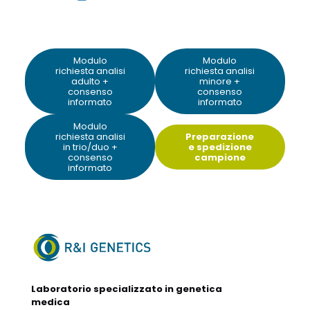
Modulo
Modulo
richiesta analisi
richiesta analisi
adulto +
minore +
consenso
consenso
informato
informato
Modulo
richiesta analisi
Preparazione
in trio/duo +
e spedizione
consenso
campione
informato
Laboratorio specializzato in genetica
medica