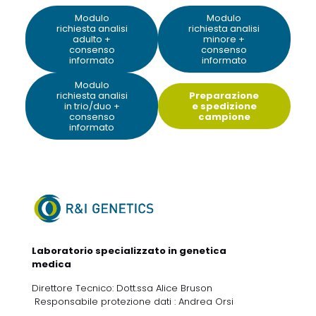
Modulo
Modulo
richiesta analisi
richiesta analisi
adulto +
minore +
consenso
consenso
informato
informato
Modulo
richiesta analisi
Preparazione
in trio/duo +
e spedizione
consenso
campione
informato
Laboratorio specializzato in genetica
medica
Direttore Tecnico: Dott.ssa Alice Bruson
Responsabile protezione dati : Andrea Orsi