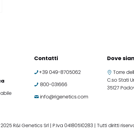
Contatti
Dove sia
+39 049-8705062
Torre del
C.so Stati Un
ca
800-031666
35127 Pado
abile
info@rigenetics.com
2025 R&I Genetics Srl | P.Iva 04180510283 | Tutti diritti riserv