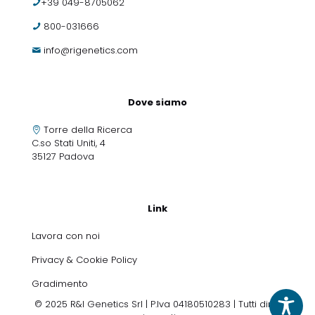
+39 049-8705062
800-031666
info@rigenetics.com
Dove siamo
Torre della Ricerca
C.so Stati Uniti, 4
35127 Padova
Link
Lavora con noi
Privacy & Cookie Policy
Gradimento
© 2025 R&I Genetics Srl | P.Iva 04180510283 | Tutti diritti