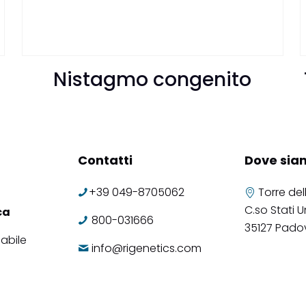
Nistagmo congenito
Contatti
Dove sia
+39 049-8705062
Torre del
C.so Stati Un
ca
800-031666
35127 Pado
abile
info@rigenetics.com