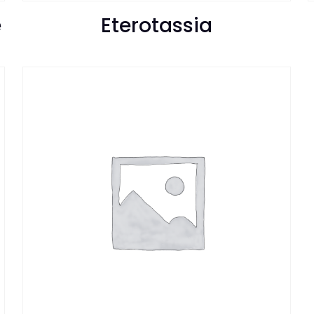
e
Eterotassia