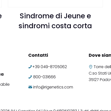
e
Sindrome di Jeune e
sindromi costa corta
Contatti
Dove sia
+39 049-8705062
Torre del
C.so Stati Un
ca
800-031666
35127 Pado
abile
info@rigenetics.com