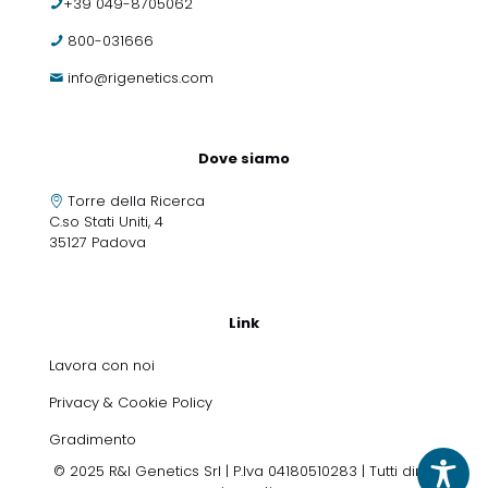
+39 049-8705062
800-031666
info@rigenetics.com
Dove siamo
Torre della Ricerca
C.so Stati Uniti, 4
35127 Padova
Link
Lavora con noi
Privacy & Cookie Policy
Gradimento
© 2025 R&I Genetics Srl | P.Iva 04180510283 | Tutti diritti