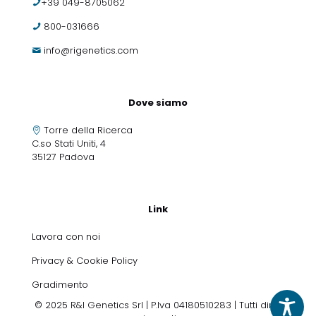
+39 049-8705062
800-031666
info@rigenetics.com
Dove siamo
Torre della Ricerca
C.so Stati Uniti, 4
35127 Padova
Link
Lavora con noi
Privacy & Cookie Policy
Gradimento
© 2025 R&I Genetics Srl | P.Iva 04180510283 | Tutti diritti