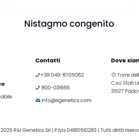
Nistagmo congenito
Contatti
Dove sia
+39 049-8705062
Torre del
C.so Stati Un
ca
800-031666
35127 Pado
abile
info@rigenetics.com
2025 R&I Genetics Srl | P.Iva 04180510283 | Tutti diritti riserv